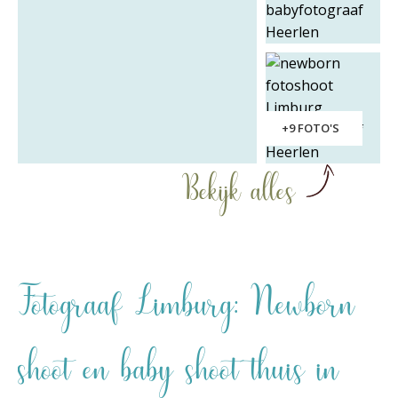
+9 FOTO'S
Bekijk alles
Fotograaf Limburg: Newborn
shoot en baby shoot thuis in