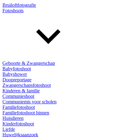
Bruiloftfotografie
Fotoshoots
Geboorte & Zwangerschap
Babyfotoshoot
Babyshower
Doopreportage
Zwangerschapsfotoshoot
Kinderen & familie
Communieshoot
Communiemis voor scholen
Familiefotoshoot
Familiefotoshoot binnen
Huisdieren
Kinderfotoshoot
Liefde
Huwelijksaanzoek