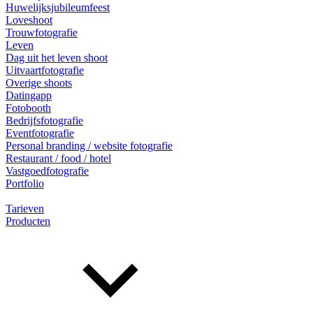
Huwelijksjubileumfeest
Loveshoot
Trouwfotografie
Leven
Dag uit het leven shoot
Uitvaartfotografie
Overige shoots
Datingapp
Fotobooth
Bedrijfsfotografie
Eventfotografie
Personal branding / website fotografie
Restaurant / food / hotel
Vastgoedfotografie
Portfolio
Tarieven
Producten