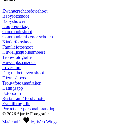
Zwangerschapsfotoshoot
Babyfotoshoot
Babyshower
Doopreportage
Communieshoot
Communiemis voor scholen
Kinderfotoshoot
Familiefotoshoot
Huwelijksjubileumfeest
Trouwfotografie
Huwelijksaanzoek
Loveshoot
Dag uit het leven shoot
Dierenshoots
Trouwfotograaf Aken
Datingsapp
Fotobooth
Restaurant / food / hotel
Eventfotografie
Portretten / personal branding
© 2026 Sjurlie Fotografie
Made with
by Web Wings