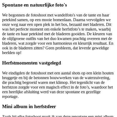
Spontane en natuurlijke foto's
We begonnen de fotoshoot met wandelfoto's van de tante en haar
petekind samen, op een mooie bomenlaan. Daarna vervolgden we
onze weg naar een open plek in het bos, bezaaid met bladeren. Dit
was het perfecte moment om enkele herfstfoto’s te maken, waarbij
de tante en haar petekind met de bladeren gooiden. De kleuren van
de olijfgroene outfits van het duo kwamen prachtig overeen met de
bladeren, wat zorgde voor een harmonieus en kleurrijk resultaat. En
ook in de bladeren zitten? Geen probleem, dat leverde geweldige
beelden op!
Herfstmomenten vastgelegd
We eindigden de fotoshoot met een aantal shots op een klein houten
bruggetje en bij de betonnen bouwwerken van de waterzuivering,
die prachtig begroeid waren met klimop. Het tegenlicht van de
herfstzon zorgde voor een magisch effect in de foto’s, waardoor het
een heerlijke afsluiting werd van deze spontane en gezellige
reportage.
Mini album in herfstsfeer
Zoals bij elke fotoshoot maak ik van deze reportage een mini album.