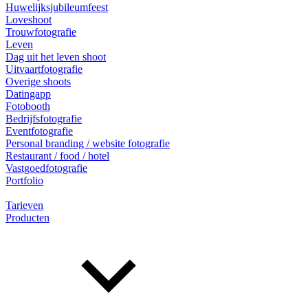
Huwelijksjubileumfeest
Loveshoot
Trouwfotografie
Leven
Dag uit het leven shoot
Uitvaartfotografie
Overige shoots
Datingapp
Fotobooth
Bedrijfsfotografie
Eventfotografie
Personal branding / website fotografie
Restaurant / food / hotel
Vastgoedfotografie
Portfolio
Tarieven
Producten