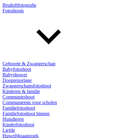
Bruiloftfotografie
Fotoshoots
Geboorte & Zwangerschap
Babyfotoshoot
Babyshower
Doopreportage
Zwangerschapsfotoshoot
Kinderen & familie
Communieshoot
Communiemis voor scholen
Familiefotoshoot
Familiefotoshoot binnen
Huisdieren
Kinderfotoshoot
Liefde
Huwelijksaanzoek