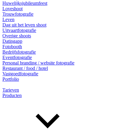
Huwelijksjubileumfeest
Loveshoot
Trouwfotografie
Leven
Dag uit het leven shoot
Uitvaartfotografie
Overige shoots
Datingapp
Fotobooth
Bedrijfsfotografie
Eventfotografie
Personal branding / website fotografie
Restaurant / food / hotel
Vastgoedfotografie
Portfolio
Tarieven
Producten