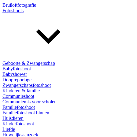
Bruiloftfotografie
Fotoshoots
Geboorte & Zwangerschap
Babyfotoshoot
Babyshower
Doopreportage
Zwangerschapsfotoshoot
Kinderen & familie
Communieshoot
Communiemis voor scholen
Familiefotoshoot
Familiefotoshoot binnen
Huisdieren
Kinderfotoshoot
Liefde
Huwelijksaanzoek