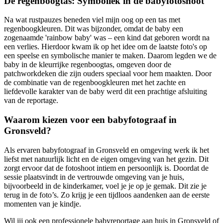
De regenboogtas: Symboliek in de babyfotoshoot
Na wat rustpauzes beneden viel mijn oog op een tas met
regenboogkleuren. Dit was bijzonder, omdat de baby een
zogenaamde 'rainbow baby' was – een kind dat geboren wordt na
een verlies. Hierdoor kwam ik op het idee om de laatste foto's op
een speelse en symbolische manier te maken. Daarom legden we de
baby in de kleurrijke regenboogtas, omgeven door de
patchworkdeken die zijn ouders speciaal voor hem maakten. Door
de combinatie van de regenboogkleuren met het zachte en
liefdevolle karakter van de baby werd dit een prachtige afsluiting
van de reportage.
Waarom kiezen voor een babyfotograaf in
Gronsveld?
Als ervaren babyfotograaf in Gronsveld en omgeving werk ik het
liefst met natuurlijk licht en de eigen omgeving van het gezin. Dit
zorgt ervoor dat de fotoshoot intiem en persoonlijk is. Doordat de
sessie plaatsvindt in de vertrouwde omgeving van je huis,
bijvoorbeeld in de kinderkamer, voel je je op je gemak. Dit zie je
terug in de foto’s. Zo krijg je een tijdloos aandenken aan de eerste
momenten van je kindje.
Wil jij ook een professionele babyreportage aan huis in Gronsveld of