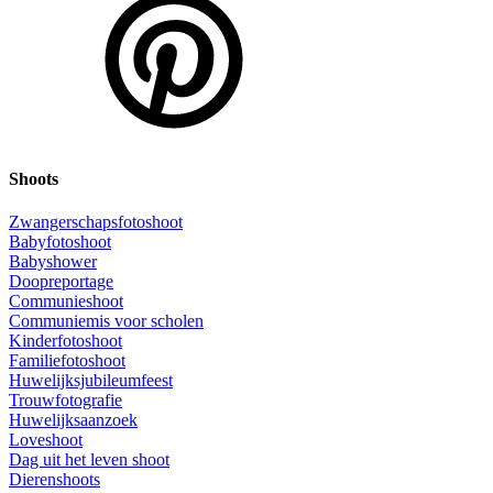
Shoots
Zwangerschapsfotoshoot
Babyfotoshoot
Babyshower
Doopreportage
Communieshoot
Communiemis voor scholen
Kinderfotoshoot
Familiefotoshoot
Huwelijksjubileumfeest
Trouwfotografie
Huwelijksaanzoek
Loveshoot
Dag uit het leven shoot
Dierenshoots