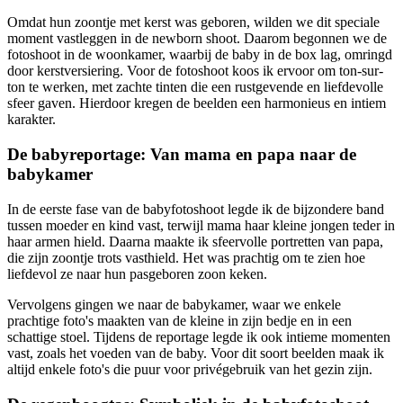
Omdat hun zoontje met kerst was geboren, wilden we dit speciale
moment vastleggen in de newborn shoot. Daarom begonnen we de
fotoshoot in de woonkamer, waarbij de baby in de box lag, omringd
door kerstversiering. Voor de fotoshoot koos ik ervoor om ton-sur-
ton te werken, met zachte tinten die een rustgevende en liefdevolle
sfeer gaven. Hierdoor kregen de beelden een harmonieus en intiem
karakter.
De babyreportage: Van mama en papa naar de
babykamer
In de eerste fase van de babyfotoshoot legde ik de bijzondere band
tussen moeder en kind vast, terwijl mama haar kleine jongen teder in
haar armen hield. Daarna maakte ik sfeervolle portretten van papa,
die zijn zoontje trots vasthield. Het was prachtig om te zien hoe
liefdevol ze naar hun pasgeboren zoon keken.
Vervolgens gingen we naar de babykamer, waar we enkele
prachtige foto's maakten van de kleine in zijn bedje en in een
schattige stoel. Tijdens de reportage legde ik ook intieme momenten
vast, zoals het voeden van de baby. Voor dit soort beelden maak ik
altijd enkele foto's die puur voor privégebruik van het gezin zijn.