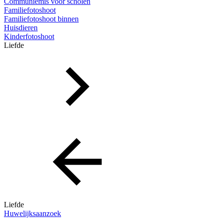
Communiemis voor scholen
Familiefotoshoot
Familiefotoshoot binnen
Huisdieren
Kinderfotoshoot
Liefde
Liefde
Huwelijksaanzoek