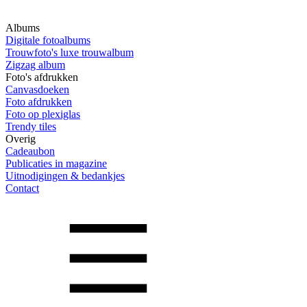
Albums
Digitale fotoalbums
Trouwfoto's luxe trouwalbum
Zigzag album
Foto's afdrukken
Canvasdoeken
Foto afdrukken
Foto op plexiglas
Trendy tiles
Overig
Cadeaubon
Publicaties in magazine
Uitnodigingen & bedankjes
Contact