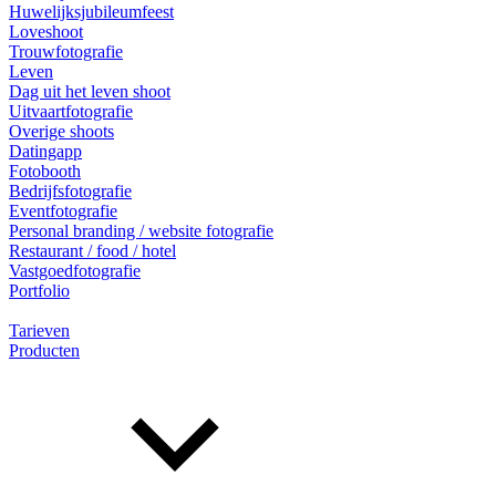
Huwelijksjubileumfeest
Loveshoot
Trouwfotografie
Leven
Dag uit het leven shoot
Uitvaartfotografie
Overige shoots
Datingapp
Fotobooth
Bedrijfsfotografie
Eventfotografie
Personal branding / website fotografie
Restaurant / food / hotel
Vastgoedfotografie
Portfolio
Tarieven
Producten