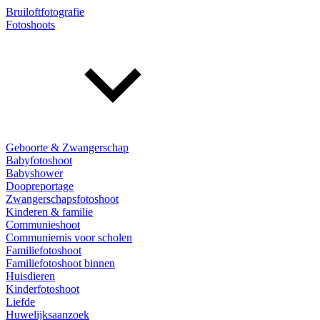
Bruiloftfotografie
Fotoshoots
Geboorte & Zwangerschap
Babyfotoshoot
Babyshower
Doopreportage
Zwangerschapsfotoshoot
Kinderen & familie
Communieshoot
Communiemis voor scholen
Familiefotoshoot
Familiefotoshoot binnen
Huisdieren
Kinderfotoshoot
Liefde
Huwelijksaanzoek