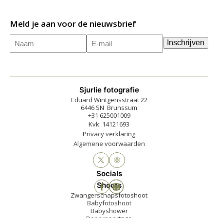
Meld je aan voor de nieuwsbrief
Naam
E-
(Vereist)
Inschrijven
mailadres
(Vereist)
Sjurlie fotografie
Eduard Wintgensstraat 22
6446 SN Brunssum
+31 625001009
Kvk: 14121693
Privacy verklaring
Algemene voorwaarden
Socials
Shoots
Zwangerschapsfotoshoot
Babyfotoshoot
Babyshower