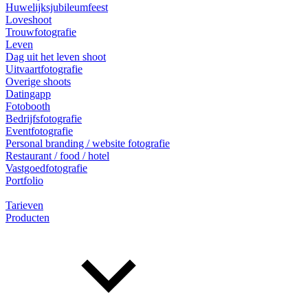
Huwelijksjubileumfeest
Loveshoot
Trouwfotografie
Leven
Dag uit het leven shoot
Uitvaartfotografie
Overige shoots
Datingapp
Fotobooth
Bedrijfsfotografie
Eventfotografie
Personal branding / website fotografie
Restaurant / food / hotel
Vastgoedfotografie
Portfolio
Tarieven
Producten