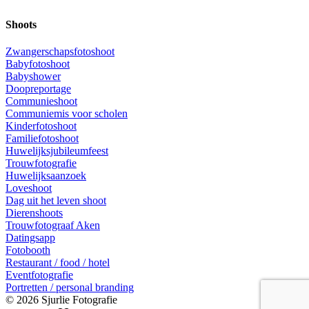
Shoots
Zwangerschapsfotoshoot
Babyfotoshoot
Babyshower
Doopreportage
Communieshoot
Communiemis voor scholen
Kinderfotoshoot
Familiefotoshoot
Huwelijksjubileumfeest
Trouwfotografie
Huwelijksaanzoek
Loveshoot
Dag uit het leven shoot
Dierenshoots
Trouwfotograaf Aken
Datingsapp
Fotobooth
Restaurant / food / hotel
Eventfotografie
Portretten / personal branding
© 2026 Sjurlie Fotografie