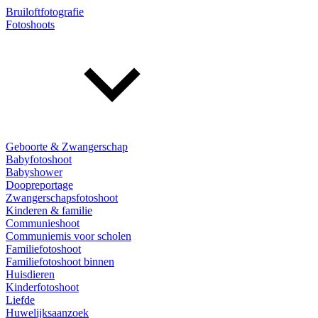
Bruiloftfotografie
Fotoshoots
Geboorte & Zwangerschap
Babyfotoshoot
Babyshower
Doopreportage
Zwangerschapsfotoshoot
Kinderen & familie
Communieshoot
Communiemis voor scholen
Familiefotoshoot
Familiefotoshoot binnen
Huisdieren
Kinderfotoshoot
Liefde
Huwelijksaanzoek