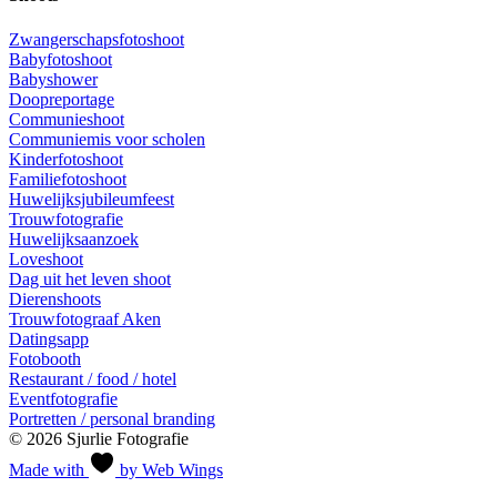
Zwangerschapsfotoshoot
Babyfotoshoot
Babyshower
Doopreportage
Communieshoot
Communiemis voor scholen
Kinderfotoshoot
Familiefotoshoot
Huwelijksjubileumfeest
Trouwfotografie
Huwelijksaanzoek
Loveshoot
Dag uit het leven shoot
Dierenshoots
Trouwfotograaf Aken
Datingsapp
Fotobooth
Restaurant / food / hotel
Eventfotografie
Portretten / personal branding
© 2026 Sjurlie Fotografie
Made with
by Web Wings