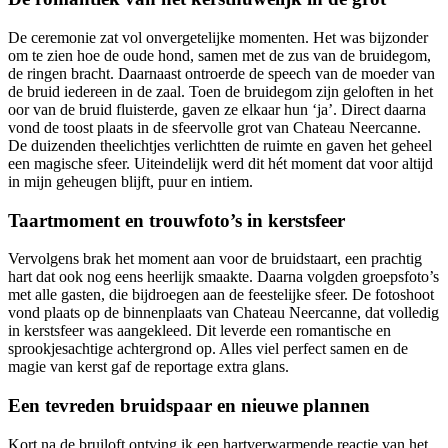
De ceremonie zat vol onvergetelijke momenten. Het was bijzonder
om te zien hoe de oude hond, samen met de zus van de bruidegom,
de ringen bracht. Daarnaast ontroerde de speech van de moeder van
de bruid iedereen in de zaal. Toen de bruidegom zijn geloften in het
oor van de bruid fluisterde, gaven ze elkaar hun ‘ja’. Direct daarna
vond de toost plaats in de sfeervolle grot van Chateau Neercanne.
De duizenden theelichtjes verlichtten de ruimte en gaven het geheel
een magische sfeer. Uiteindelijk werd dit hét moment dat voor altijd
in mijn geheugen blijft, puur en intiem.
Taartmoment en trouwfoto’s in kerstsfeer
Vervolgens brak het moment aan voor de bruidstaart, een prachtig
hart dat ook nog eens heerlijk smaakte. Daarna volgden groepsfoto’s
met alle gasten, die bijdroegen aan de feestelijke sfeer. De fotoshoot
vond plaats op de binnenplaats van Chateau Neercanne, dat volledig
in kerstsfeer was aangekleed. Dit leverde een romantische en
sprookjesachtige achtergrond op. Alles viel perfect samen en de
magie van kerst gaf de reportage extra glans.
Een tevreden bruidspaar en nieuwe plannen
Kort na de bruiloft ontving ik een hartverwarmende reactie van het