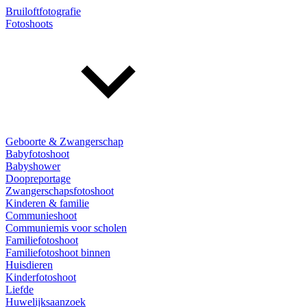
Bruiloftfotografie
Fotoshoots
Geboorte & Zwangerschap
Babyfotoshoot
Babyshower
Doopreportage
Zwangerschapsfotoshoot
Kinderen & familie
Communieshoot
Communiemis voor scholen
Familiefotoshoot
Familiefotoshoot binnen
Huisdieren
Kinderfotoshoot
Liefde
Huwelijksaanzoek