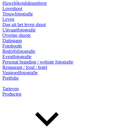
Huwelijksjubileumfeest
Loveshoot
Trouwfotografie
Leven
Dag uit het leven shoot
Uitvaartfotografie
Overige shoots
Datingapp
Fotobooth
Bedrijfsfotografie
Eventfotografie
Personal branding / website fotografie
Restaurant / food / hotel
Vastgoedfotografie
Portfolio
Tarieven
Producten