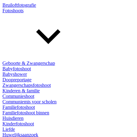
Bruiloftfotografie
Fotoshoots
Geboorte & Zwangerschap
Babyfotoshoot
Babyshower
Doopreportage
Zwangerschapsfotoshoot
Kinderen & familie
Communieshoot
Communiemis voor scholen
Familiefotoshoot
Familiefotoshoot binnen
Huisdieren
Kinderfotoshoot
Liefde
Huwelijksaanzoek