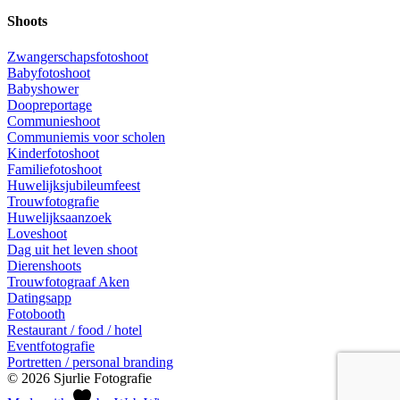
Shoots
Zwangerschapsfotoshoot
Babyfotoshoot
Babyshower
Doopreportage
Communieshoot
Communiemis voor scholen
Kinderfotoshoot
Familiefotoshoot
Huwelijksjubileumfeest
Trouwfotografie
Huwelijksaanzoek
Loveshoot
Dag uit het leven shoot
Dierenshoots
Trouwfotograaf Aken
Datingsapp
Fotobooth
Restaurant / food / hotel
Eventfotografie
Portretten / personal branding
© 2026 Sjurlie Fotografie