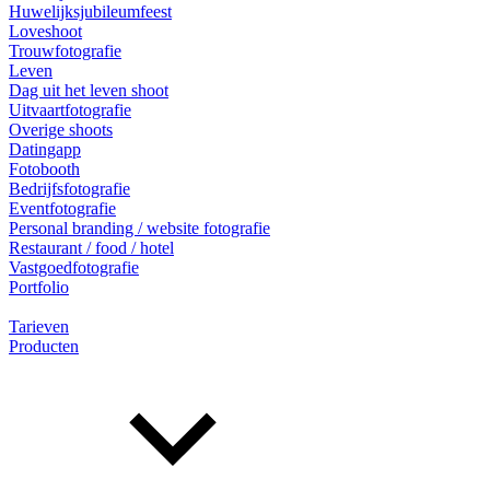
Huwelijksjubileumfeest
Loveshoot
Trouwfotografie
Leven
Dag uit het leven shoot
Uitvaartfotografie
Overige shoots
Datingapp
Fotobooth
Bedrijfsfotografie
Eventfotografie
Personal branding / website fotografie
Restaurant / food / hotel
Vastgoedfotografie
Portfolio
Tarieven
Producten