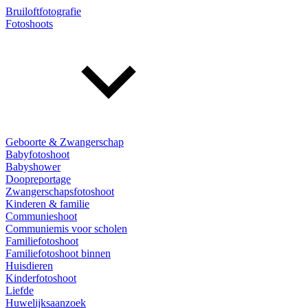
Bruiloftfotografie
Fotoshoots
Geboorte & Zwangerschap
Babyfotoshoot
Babyshower
Doopreportage
Zwangerschapsfotoshoot
Kinderen & familie
Communieshoot
Communiemis voor scholen
Familiefotoshoot
Familiefotoshoot binnen
Huisdieren
Kinderfotoshoot
Liefde
Huwelijksaanzoek