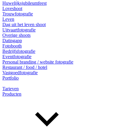
Huwelijksjubileumfeest
Loveshoot
Trouwfotografie
Leven
Dag uit het leven shoot
Uitvaartfotografie
Overige shoots
Datingapp
Fotobooth
Bedrijfsfotografie
Eventfotografie
Personal branding / website fotografie
Restaurant / food / hotel
Vastgoedfotografie
Portfolio
Tarieven
Producten