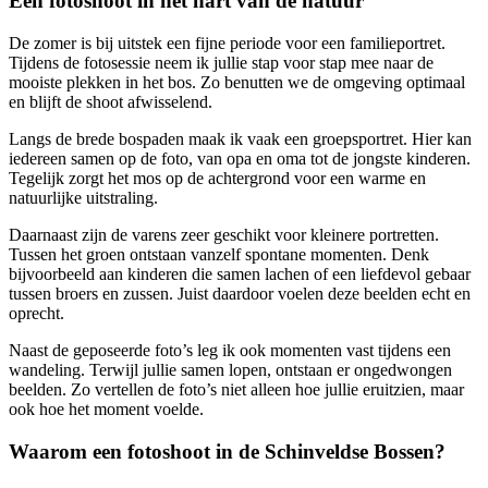
Een fotoshoot in het hart van de natuur
De zomer is bij uitstek een fijne periode voor een familieportret.
Tijdens de fotosessie neem ik jullie stap voor stap mee naar de
mooiste plekken in het bos. Zo benutten we de omgeving optimaal
en blijft de shoot afwisselend.
Langs de brede bospaden maak ik vaak een groepsportret. Hier kan
iedereen samen op de foto, van opa en oma tot de jongste kinderen.
Tegelijk zorgt het mos op de achtergrond voor een warme en
natuurlijke uitstraling.
Daarnaast zijn de varens zeer geschikt voor kleinere portretten.
Tussen het groen ontstaan vanzelf spontane momenten. Denk
bijvoorbeeld aan kinderen die samen lachen of een liefdevol gebaar
tussen broers en zussen. Juist daardoor voelen deze beelden echt en
oprecht.
Naast de geposeerde foto’s leg ik ook momenten vast tijdens een
wandeling. Terwijl jullie samen lopen, ontstaan er ongedwongen
beelden. Zo vertellen de foto’s niet alleen hoe jullie eruitzien, maar
ook hoe het moment voelde.
Waarom een fotoshoot in de Schinveldse Bossen?