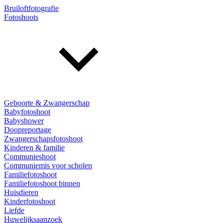
Bruiloftfotografie
Fotoshoots
Geboorte & Zwangerschap
Babyfotoshoot
Babyshower
Doopreportage
Zwangerschapsfotoshoot
Kinderen & familie
Communieshoot
Communiemis voor scholen
Familiefotoshoot
Familiefotoshoot binnen
Huisdieren
Kinderfotoshoot
Liefde
Huwelijksaanzoek