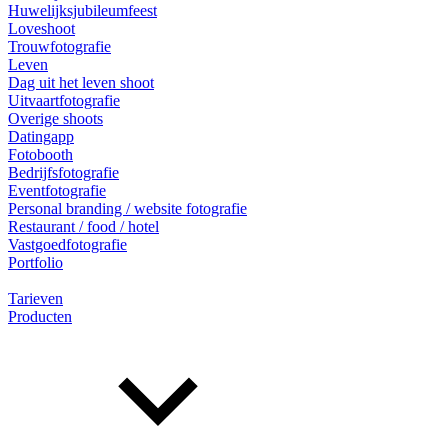
Huwelijksjubileumfeest
Loveshoot
Trouwfotografie
Leven
Dag uit het leven shoot
Uitvaartfotografie
Overige shoots
Datingapp
Fotobooth
Bedrijfsfotografie
Eventfotografie
Personal branding / website fotografie
Restaurant / food / hotel
Vastgoedfotografie
Portfolio
Tarieven
Producten