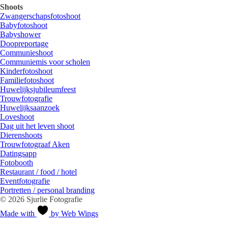
Shoots
Zwangerschapsfotoshoot
Babyfotoshoot
Babyshower
Doopreportage
Communieshoot
Communiemis voor scholen
Kinderfotoshoot
Familiefotoshoot
Huwelijksjubileumfeest
Trouwfotografie
Huwelijksaanzoek
Loveshoot
Dag uit het leven shoot
Dierenshoots
Trouwfotograaf Aken
Datingsapp
Fotobooth
Restaurant / food / hotel
Eventfotografie
Portretten / personal branding
© 2026 Sjurlie Fotografie
Made with
by Web Wings