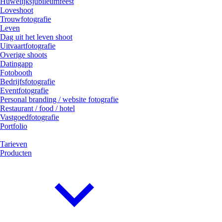
Huwelijksjubileumfeest
Loveshoot
Trouwfotografie
Leven
Dag uit het leven shoot
Uitvaartfotografie
Overige shoots
Datingapp
Fotobooth
Bedrijfsfotografie
Eventfotografie
Personal branding / website fotografie
Restaurant / food / hotel
Vastgoedfotografie
Portfolio
Tarieven
Producten