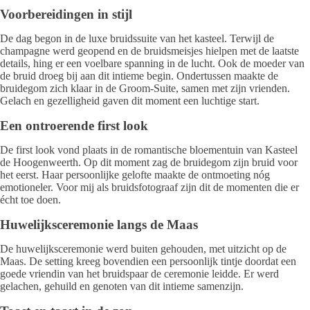
Voorbereidingen in stijl
De dag begon in de luxe bruidssuite van het kasteel. Terwijl de
champagne werd geopend en de bruidsmeisjes hielpen met de laatste
details, hing er een voelbare spanning in de lucht. Ook de moeder van
de bruid droeg bij aan dit intieme begin. Ondertussen maakte de
bruidegom zich klaar in de Groom-Suite, samen met zijn vrienden.
Gelach en gezelligheid gaven dit moment een luchtige start.
Een ontroerende first look
De first look vond plaats in de romantische bloementuin van Kasteel
de Hoogenweerth. Op dit moment zag de bruidegom zijn bruid voor
het eerst. Haar persoonlijke gelofte maakte de ontmoeting nóg
emotioneler. Voor mij als bruidsfotograaf zijn dit de momenten die er
écht toe doen.
Huwelijksceremonie langs de Maas
De huwelijksceremonie werd buiten gehouden, met uitzicht op de
Maas. De setting kreeg bovendien een persoonlijk tintje doordat een
goede vriendin van het bruidspaar de ceremonie leidde. Er werd
gelachen, gehuild en genoten van dit intieme samenzijn.