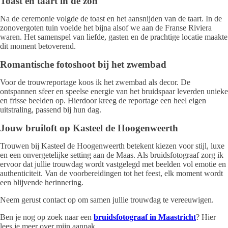
Toast en taart in de zon
Na de ceremonie volgde de toast en het aansnijden van de taart. In de
zonovergoten tuin voelde het bijna alsof we aan de Franse Riviera
waren. Het samenspel van liefde, gasten en de prachtige locatie maakte
dit moment betoverend.
Romantische fotoshoot bij het zwembad
Voor de trouwreportage koos ik het zwembad als decor. De
ontspannen sfeer en speelse energie van het bruidspaar leverden unieke
en frisse beelden op. Hierdoor kreeg de reportage een heel eigen
uitstraling, passend bij hun dag.
Jouw bruiloft op Kasteel de Hoogenweerth
Trouwen bij Kasteel de Hoogenweerth betekent kiezen voor stijl, luxe
en een onvergetelijke setting aan de Maas. Als bruidsfotograaf zorg ik
ervoor dat jullie trouwdag wordt vastgelegd met beelden vol emotie en
authenticiteit. Van de voorbereidingen tot het feest, elk moment wordt
een blijvende herinnering.
Neem gerust contact op om samen jullie trouwdag te vereeuwigen.
Ben je nog op zoek naar een
bruidsfotograaf in Maastricht
? Hier
lees je meer over mijn aanpak.