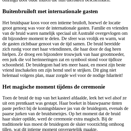
Buitenbruiloft met internationale gasten
Het bruidspaar koos voor een intieme bruiloft, hoewel de locatie
groot genoeg was voor de internationale gasten. Familie en vrienden
van de bruid waren namelijk speciaal uit Australië overgevlogen om
dit bijzondere moment te delen. De sfeer was vrolijk en warm, wat
de gasten zichtbaar genoot van de tijd samen. De bruid bereidde
zich rustig voor met haar vriendinnen, die haar door de dag heen
hielpen. Ze droeg een bijzondere trouwjurk van haar grootmoeder,
een jurk die vol herinneringen zat en symbool stond voor tijdloze
schoonheid. De bruidegom had iets meer haast, en moest zijn beste
vriend inschakelen om zijn hemd snel te strijken. Dit ging niet
helemaal volgens plan, maar zorgde wel voor de nodige hilariteit!
Het magische moment tijdens de ceremonie
Toen de bruid de trap van het kasteel afdaalde, leek het wel alsof ze
uit een prentkaart was gestapt. Haar boeket in blauwpaarse tinten
paste perfect bij de koningsblauwe jas van de bruidegom, evenals de
paarse jurken van de bruidsmeisjes. Op het moment dat de bruid
haar sluier optilde, werd de ceremonie extra magisch. Bij de
traditionele kus moest de bruidegom de sluier voorzichtig omhoog
tillen, wat dit intieme moment onvergetelijk maakte.