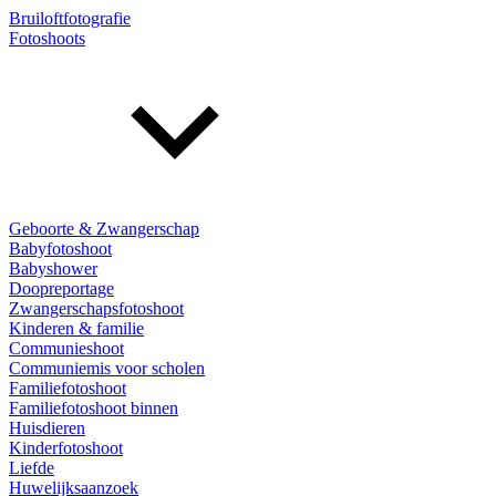
Bruiloftfotografie
Fotoshoots
Geboorte & Zwangerschap
Babyfotoshoot
Babyshower
Doopreportage
Zwangerschapsfotoshoot
Kinderen & familie
Communieshoot
Communiemis voor scholen
Familiefotoshoot
Familiefotoshoot binnen
Huisdieren
Kinderfotoshoot
Liefde
Huwelijksaanzoek