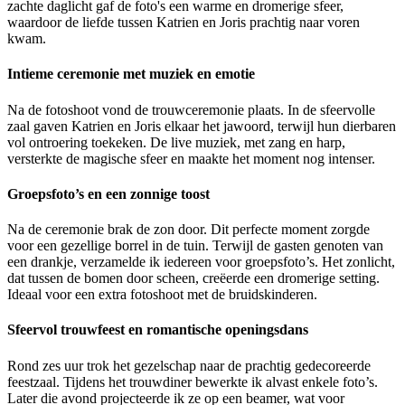
zachte daglicht gaf de foto's een warme en dromerige sfeer,
waardoor de liefde tussen Katrien en Joris prachtig naar voren
kwam.
Intieme ceremonie met muziek en emotie
Na de fotoshoot vond de trouwceremonie plaats. In de sfeervolle
zaal gaven Katrien en Joris elkaar het jawoord, terwijl hun dierbaren
vol ontroering toekeken. De live muziek, met zang en harp,
versterkte de magische sfeer en maakte het moment nog intenser.
Groepsfoto’s en een zonnige toost
Na de ceremonie brak de zon door. Dit perfecte moment zorgde
voor een gezellige borrel in de tuin. Terwijl de gasten genoten van
een drankje, verzamelde ik iedereen voor groepsfoto’s. Het zonlicht,
dat tussen de bomen door scheen, creëerde een dromerige setting.
Ideaal voor een extra fotoshoot met de bruidskinderen.
Sfeervol trouwfeest en romantische openingsdans
Rond zes uur trok het gezelschap naar de prachtig gedecoreerde
feestzaal. Tijdens het trouwdiner bewerkte ik alvast enkele foto’s.
Later die avond projecteerde ik ze op een beamer, wat voor