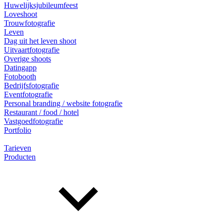
Huwelijksjubileumfeest
Loveshoot
Trouwfotografie
Leven
Dag uit het leven shoot
Uitvaartfotografie
Overige shoots
Datingapp
Fotobooth
Bedrijfsfotografie
Eventfotografie
Personal branding / website fotografie
Restaurant / food / hotel
Vastgoedfotografie
Portfolio
Tarieven
Producten