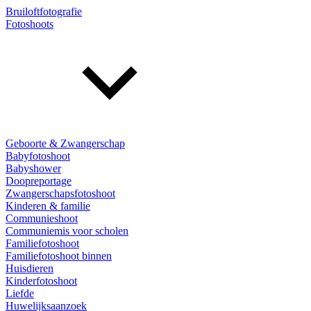
Bruiloftfotografie
Fotoshoots
Geboorte & Zwangerschap
Babyfotoshoot
Babyshower
Doopreportage
Zwangerschapsfotoshoot
Kinderen & familie
Communieshoot
Communiemis voor scholen
Familiefotoshoot
Familiefotoshoot binnen
Huisdieren
Kinderfotoshoot
Liefde
Huwelijksaanzoek