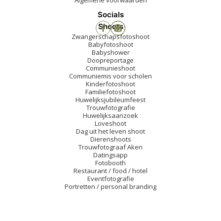
Algemene voorwaarden
Socials
Shoots
Zwangerschapsfotoshoot
Babyfotoshoot
Babyshower
Doopreportage
Communieshoot
Communiemis voor scholen
Kinderfotoshoot
Familiefotoshoot
Huwelijksjubileumfeest
Trouwfotografie
Huwelijksaanzoek
Loveshoot
Dag uit het leven shoot
Dierenshoots
Trouwfotograaf Aken
Datingsapp
Fotobooth
Restaurant / food / hotel
Eventfotografie
Portretten / personal branding