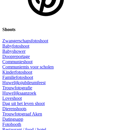
Shoots
Zwangerschapsfotoshoot
Babyfotoshoot
Babyshower
Doopreportage
Communieshoot
Communiemis voor scholen
Kinderfotoshoot
Familiefotoshoot
Huwelijksjubileumfeest
Trouwfotografie
Huwelijksaanzoek
Loveshoot
Dag uit het leven shoot
Dierenshoots
Trouwfotograaf Aken
Datingsapp
Fotobooth
Restaurant / food / hotel