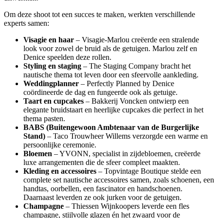
Om deze shoot tot een succes te maken, werkten verschillende
experts samen:
Visagie en haar
– Visagie-Marlou creëerde een stralende
look voor zowel de bruid als de getuigen. Marlou zelf en
Denice speelden deze rollen.
Styling en staging
– The Staging Company bracht het
nautische thema tot leven door een sfeervolle aankleding.
Weddingplanner
– Perfectly Planned by Denice
coördineerde de dag en fungeerde ook als getuige.
Taart en cupcakes
– Bakkerij Voncken ontwierp een
elegante bruidstaart en heerlijke cupcakes die perfect in het
thema pasten.
BABS (Buitengewoon Ambtenaar van de Burgerlijke
Stand)
– Taco Trouwheer Willems verzorgde een warme en
persoonlijke ceremonie.
Bloemen
– YVONN, specialist in zijdebloemen, creëerde
luxe arrangementen die de sfeer compleet maakten.
Kleding en accessoires
– Topvintage Boutique stelde een
complete set nautische accessoires samen, zoals schoenen, een
handtas, oorbellen, een fascinator en handschoenen.
Daarnaast leverden ze ook jurken voor de getuigen.
Champagne
– Thiessen Wijnkoopers leverde een fles
champagne, stijlvolle glazen én het zwaard voor de