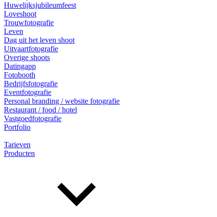
Huwelijksjubileumfeest
Loveshoot
Trouwfotografie
Leven
Dag uit het leven shoot
Uitvaartfotografie
Overige shoots
Datingapp
Fotobooth
Bedrijfsfotografie
Eventfotografie
Personal branding / website fotografie
Restaurant / food / hotel
Vastgoedfotografie
Portfolio
Tarieven
Producten