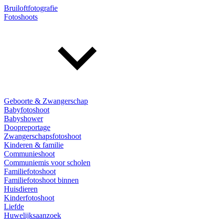
Bruiloftfotografie
Fotoshoots
Geboorte & Zwangerschap
Babyfotoshoot
Babyshower
Doopreportage
Zwangerschapsfotoshoot
Kinderen & familie
Communieshoot
Communiemis voor scholen
Familiefotoshoot
Familiefotoshoot binnen
Huisdieren
Kinderfotoshoot
Liefde
Huwelijksaanzoek