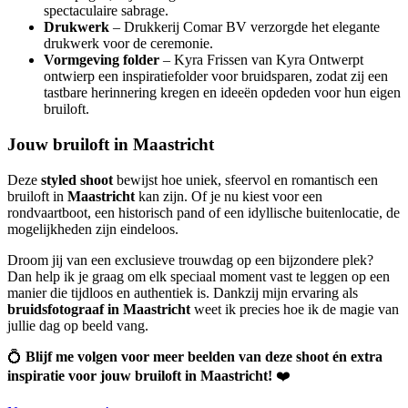
spectaculaire sabrage.
Drukwerk
– Drukkerij Comar BV verzorgde het elegante
drukwerk voor de ceremonie.
Vormgeving folder
– Kyra Frissen van Kyra Ontwerpt
ontwierp een inspiratiefolder voor bruidsparen, zodat zij een
tastbare herinnering kregen en ideeën opdeden voor hun eigen
bruiloft.
Jouw bruiloft in Maastricht
Deze
styled shoot
bewijst hoe uniek, sfeervol en romantisch een
bruiloft in
Maastricht
kan zijn. Of je nu kiest voor een
rondvaartboot, een historisch pand of een idyllische buitenlocatie, de
mogelijkheden zijn eindeloos.
Droom jij van een exclusieve trouwdag op een bijzondere plek?
Dan help ik je graag om elk speciaal moment vast te leggen op een
manier die tijdloos en authentiek is. Dankzij mijn ervaring als
bruidsfotograaf in Maastricht
weet ik precies hoe ik de magie van
jullie dag op beeld vang.
💍
Blijf me volgen voor meer beelden van deze shoot én extra
inspiratie voor jouw bruiloft in Maastricht!
❤️