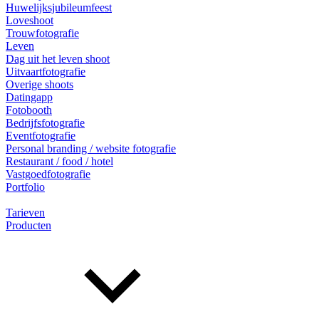
Huwelijksjubileumfeest
Loveshoot
Trouwfotografie
Leven
Dag uit het leven shoot
Uitvaartfotografie
Overige shoots
Datingapp
Fotobooth
Bedrijfsfotografie
Eventfotografie
Personal branding / website fotografie
Restaurant / food / hotel
Vastgoedfotografie
Portfolio
Tarieven
Producten