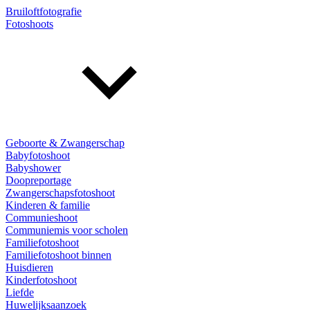
Bruiloftfotografie
Fotoshoots
Geboorte & Zwangerschap
Babyfotoshoot
Babyshower
Doopreportage
Zwangerschapsfotoshoot
Kinderen & familie
Communieshoot
Communiemis voor scholen
Familiefotoshoot
Familiefotoshoot binnen
Huisdieren
Kinderfotoshoot
Liefde
Huwelijksaanzoek