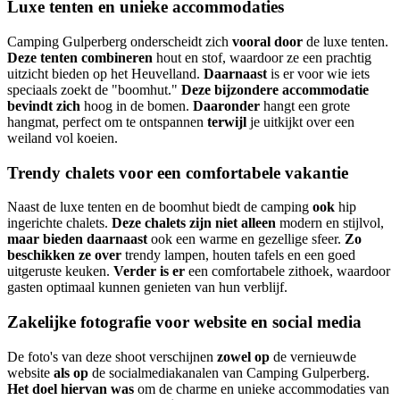
Luxe tenten en unieke accommodaties
Camping Gulperberg onderscheidt zich
vooral door
de luxe tenten.
Deze tenten combineren
hout en stof, waardoor ze een prachtig
uitzicht bieden op het Heuvelland.
Daarnaast
is er voor wie iets
speciaals zoekt de "boomhut."
Deze bijzondere accommodatie
bevindt zich
hoog in de bomen.
Daaronder
hangt een grote
hangmat, perfect om te ontspannen
terwijl
je uitkijkt over een
weiland vol koeien.
Trendy chalets voor een comfortabele vakantie
Naast de luxe tenten en de boomhut biedt de camping
ook
hip
ingerichte chalets.
Deze chalets zijn niet alleen
modern en stijlvol,
maar bieden daarnaast
ook een warme en gezellige sfeer.
Zo
beschikken ze over
trendy lampen, houten tafels en een goed
uitgeruste keuken.
Verder is er
een comfortabele zithoek, waardoor
gasten optimaal kunnen genieten van hun verblijf.
Zakelijke fotografie voor website en social media
De foto's van deze shoot verschijnen
zowel op
de vernieuwde
website
als op
de socialmediakanalen van Camping Gulperberg.
Het doel hiervan was
om de charme en unieke accommodaties van