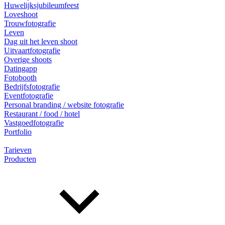
Huwelijksjubileumfeest
Loveshoot
Trouwfotografie
Leven
Dag uit het leven shoot
Uitvaartfotografie
Overige shoots
Datingapp
Fotobooth
Bedrijfsfotografie
Eventfotografie
Personal branding / website fotografie
Restaurant / food / hotel
Vastgoedfotografie
Portfolio
Tarieven
Producten