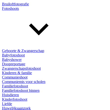
Bruiloftfotografie
Fotoshoots
Geboorte & Zwangerschap
Babyfotoshoot
Babyshower
Doopreportage
Zwangerschapsfotoshoot
Kinderen & familie
Communieshoot
Communiemis voor scholen
Familiefotoshoot
Familiefotoshoot binnen
Huisdieren
Kinderfotoshoot
Liefde
Huwelijksaanzoek