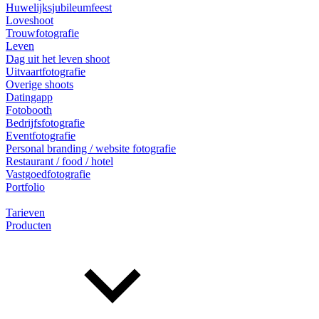
Huwelijksjubileumfeest
Loveshoot
Trouwfotografie
Leven
Dag uit het leven shoot
Uitvaartfotografie
Overige shoots
Datingapp
Fotobooth
Bedrijfsfotografie
Eventfotografie
Personal branding / website fotografie
Restaurant / food / hotel
Vastgoedfotografie
Portfolio
Tarieven
Producten