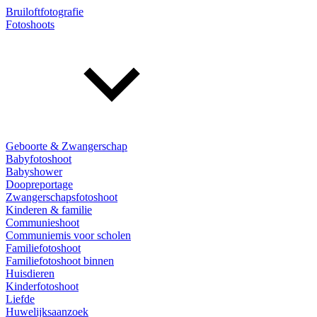
Bruiloftfotografie
Fotoshoots
Geboorte & Zwangerschap
Babyfotoshoot
Babyshower
Doopreportage
Zwangerschapsfotoshoot
Kinderen & familie
Communieshoot
Communiemis voor scholen
Familiefotoshoot
Familiefotoshoot binnen
Huisdieren
Kinderfotoshoot
Liefde
Huwelijksaanzoek