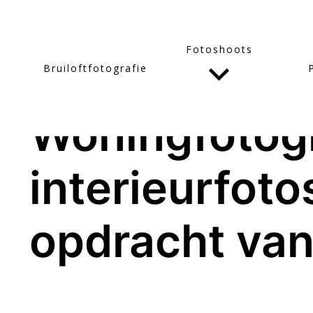
Fotoshoots
Bruiloftfotografie
29/03/22
Woningfotogr
interieurfoto
opdracht va