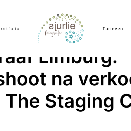
Portfolio
Tarieven
aaf Limburg:
shoot na verko
n The Staging