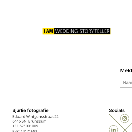
Meld
Naa
Sjurlie fotografie
Socials
Eduard Wintgensstraat 22
6446 SN Brunssum
+31 625001009
Kvk: 14121693