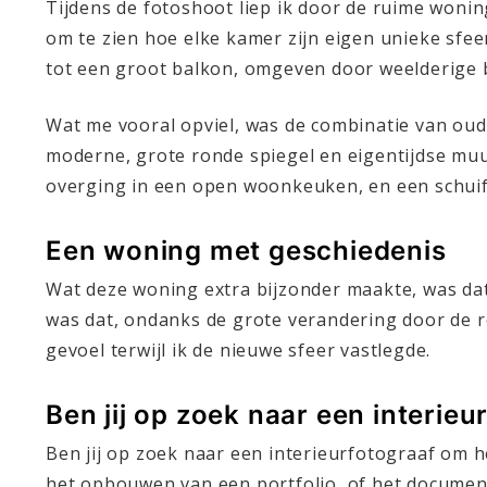
Tijdens de fotoshoot liep ik door de ruime wonin
om te zien hoe elke kamer zijn eigen unieke sf
tot een groot balkon, omgeven door weelderige b
Wat me vooral opviel, was de combinatie van ou
moderne, grote ronde spiegel en eigentijdse mu
overging in een open woonkeuken, en een schuifp
Een woning met geschiedenis
Wat deze woning extra bijzonder maakte, was dat 
was dat, ondanks de grote verandering door de r
gevoel terwijl ik de nieuwe sfeer vastlegde.
Ben jij op zoek naar een interie
Ben jij op zoek naar een interieurfotograaf om h
het opbouwen van een portfolio, of het documente