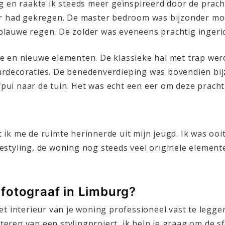
g en raakte ik steeds meer geïnspireerd door de pracht
eer had gekregen. De master bedroom was bijzonder m
lauwe regen. De zolder was eveneens prachtig ingerich
de en nieuwe elementen. De klassieke hal met trap we
urdecoraties. De benedenverdieping was bovendien bi
ui naar de tuin. Het was echt een eer om deze prachti
ik me de ruimte herinnerde uit mijn jeugd. Ik was ooit
estyling, de woning nog steeds veel originele element
urfotograaf in Limburg?
et interieur van je woning professioneel vast te legg
ren van een stylingproject, ik help je graag om de sf