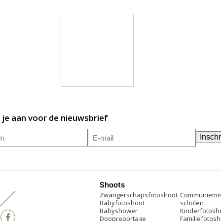
 je aan voor de nieuwsbrief
m
E-
(Vereist)
Inschr
mailadres
(Vereist)
Shoots
Zwangerschapsfotoshoot
Communiemis
Babyfotoshoot
scholen
Babyshower
Kinderfotosh
Doopreportage
Familiefotosh