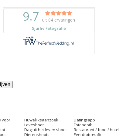
ijven
 voor
Huwelijksaanzoek
Datingsapp
Loveshoot
Fotobooth
oot
Dag uit het leven shoot
Restaurant / food / hotel
oot
Dierenshoots
Eventfotografie