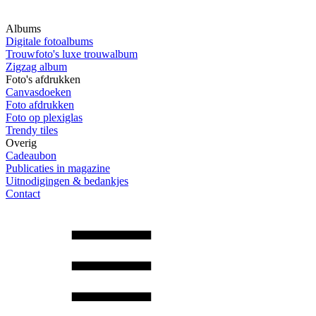
Albums
Digitale fotoalbums
Trouwfoto's luxe trouwalbum
Zigzag album
Foto's afdrukken
Canvasdoeken
Foto afdrukken
Foto op plexiglas
Trendy tiles
Overig
Cadeaubon
Publicaties in magazine
Uitnodigingen & bedankjes
Contact