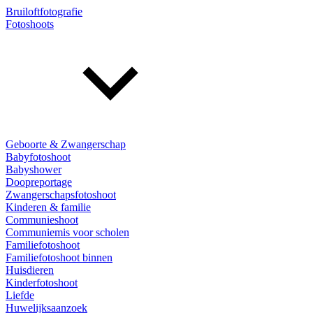
Bruiloftfotografie
Fotoshoots
Geboorte & Zwangerschap
Babyfotoshoot
Babyshower
Doopreportage
Zwangerschapsfotoshoot
Kinderen & familie
Communieshoot
Communiemis voor scholen
Familiefotoshoot
Familiefotoshoot binnen
Huisdieren
Kinderfotoshoot
Liefde
Huwelijksaanzoek