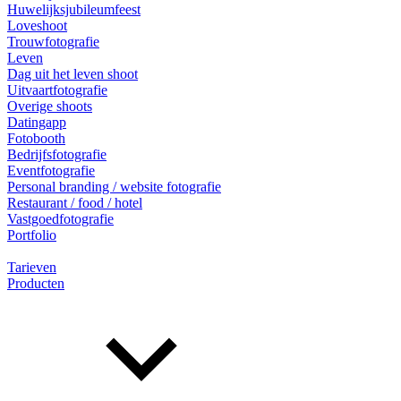
Huwelijksjubileumfeest
Loveshoot
Trouwfotografie
Leven
Dag uit het leven shoot
Uitvaartfotografie
Overige shoots
Datingapp
Fotobooth
Bedrijfsfotografie
Eventfotografie
Personal branding / website fotografie
Restaurant / food / hotel
Vastgoedfotografie
Portfolio
Tarieven
Producten