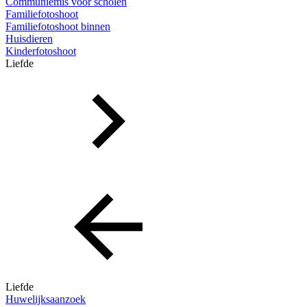
Communiemis voor scholen
Familiefotoshoot
Familiefotoshoot binnen
Huisdieren
Kinderfotoshoot
Liefde
Liefde
Huwelijksaanzoek