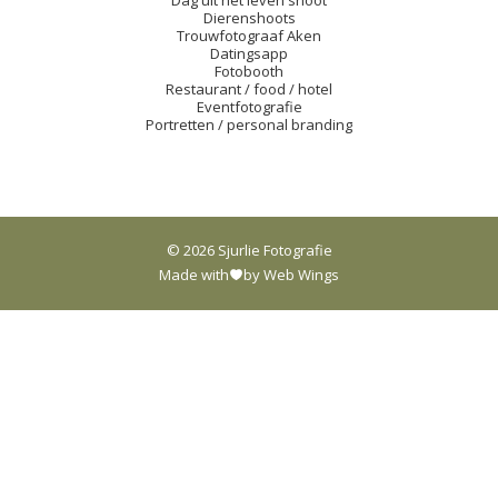
Dag uit het leven shoot
Dierenshoots
Trouwfotograaf Aken
Datingsapp
Fotobooth
Restaurant / food / hotel
Eventfotografie
Portretten / personal branding
© 2026 Sjurlie Fotografie
Made with
by Web Wings