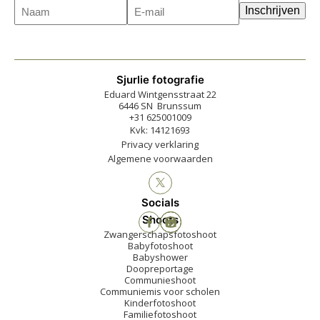
Naam
E-
(Vereist)
Inschrijven
mailadres
(Vereist)
Sjurlie fotografie
Eduard Wintgensstraat 22
6446 SN Brunssum
+31 625001009
Kvk: 14121693
Privacy verklaring
Algemene voorwaarden
Socials
Shoots
Zwangerschapsfotoshoot
Babyfotoshoot
Babyshower
Doopreportage
Communieshoot
Communiemis voor scholen
Kinderfotoshoot
Familiefotoshoot