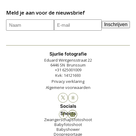
Meld je aan voor de nieuwsbrief
Naam
E-
(Vereist)
Inschrijven
mailadres
(Vereist)
Sjurlie fotografie
Eduard Wintgensstraat 22
6446 SN Brunssum
+31 625001009
Kvk: 14121693
Privacy verklaring
Algemene voorwaarden
Socials
Shoots
Zwangerschapsfotoshoot
Babyfotoshoot
Babyshower
Doopreportage