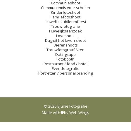
Communieshoot
Communiemis voor scholen
Kinderfotoshoot
Familiefotoshoot
Huwelijksjubileumfeest
Trouwfotografie
Huwelijksaanzoek
Loveshoot
Dag uit het leven shoot
Dierenshoots
Trouwfotograaf Aken
Datingsapp
Fotobooth
Restaurant / food / hotel
Eventfotografie
Portretten / personal branding
© 2026 Sjurlie Fotografie
Made with
by Web Wings