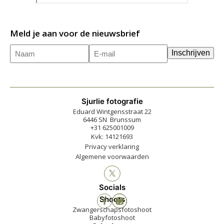
Meld je aan voor de nieuwsbrief
Naam
E-
(Vereist)
Inschrijven
mailadres
(Vereist)
Sjurlie fotografie
Eduard Wintgensstraat 22
6446 SN Brunssum
+31 625001009
Kvk: 14121693
Privacy verklaring
Algemene voorwaarden
Socials
Shoots
Zwangerschapsfotoshoot
Babyfotoshoot