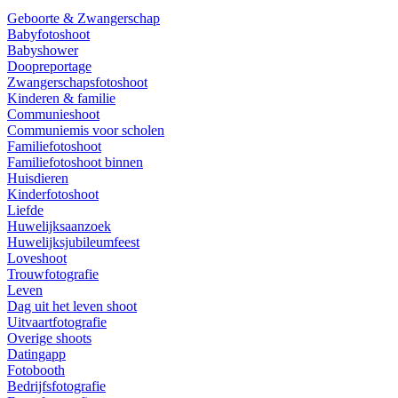
Geboorte & Zwangerschap
Babyfotoshoot
Babyshower
Doopreportage
Zwangerschapsfotoshoot
Kinderen & familie
Communieshoot
Communiemis voor scholen
Familiefotoshoot
Familiefotoshoot binnen
Huisdieren
Kinderfotoshoot
Liefde
Huwelijksaanzoek
Huwelijksjubileumfeest
Loveshoot
Trouwfotografie
Leven
Dag uit het leven shoot
Uitvaartfotografie
Overige shoots
Datingapp
Fotobooth
Bedrijfsfotografie