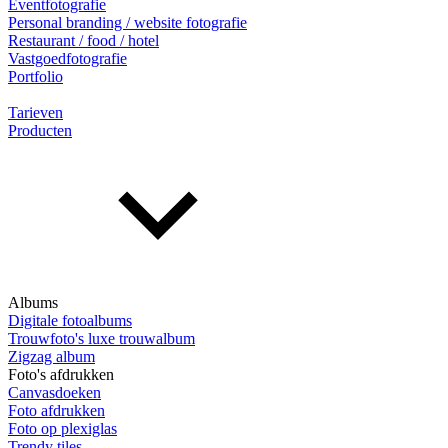
Eventfotografie
Personal branding / website fotografie
Restaurant / food / hotel
Vastgoedfotografie
Portfolio
Tarieven
Producten
Albums
Digitale fotoalbums
Trouwfoto's luxe trouwalbum
Zigzag album
Foto's afdrukken
Canvasdoeken
Foto afdrukken
Foto op plexiglas
Trendy tiles