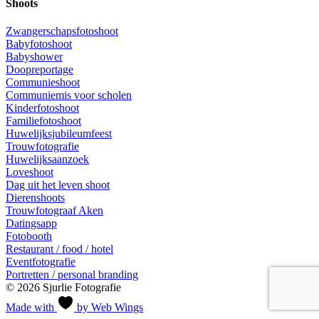
Shoots
Zwangerschapsfotoshoot
Babyfotoshoot
Babyshower
Doopreportage
Communieshoot
Communiemis voor scholen
Kinderfotoshoot
Familiefotoshoot
Huwelijksjubileumfeest
Trouwfotografie
Huwelijksaanzoek
Loveshoot
Dag uit het leven shoot
Dierenshoots
Trouwfotograaf Aken
Datingsapp
Fotobooth
Restaurant / food / hotel
Eventfotografie
Portretten / personal branding
© 2026 Sjurlie Fotografie
Made with
by Web Wings