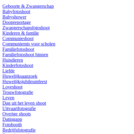
Geboorte & Zwangerschap
Babyfotoshoot
Babyshower
Doopreportage
Zwangerschapsfotoshoot
Kinderen & familie
Communieshoot
Communiemis voor scholen
Familiefotoshoot
Familiefotoshoot binnen
Huisdieren
Kinderfotoshoot
Liefde
Huwelijksaanzoek
Huwelijksjubileumfeest
Loveshoot
Trouwfotografie
Leven
Dag uit het leven shoot
Uitvaartfotografie
Overige shoots
Datingapp
Fotobooth
Bedrijfsfotografie