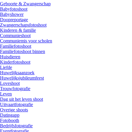
Geboorte & Zwangerschap
Babyfotoshoot
Babyshower
Doopreportage
Zwangerschapsfotoshoot
Kinderen & familie
Communieshoot
Communiemis voor scholen
Familiefotoshoot
Familiefotoshoot binnen
Huisdieren
Kinderfotoshoot
Liefde
Huwelijksaanzoek
Huwelijksjubileumfeest
Loveshoot
Trouwfotografie
Leven
Dag uit het leven shoot
Uitvaartfotografie
Overige shoots
Datingapp
Fotobooth
Bedrijfsfotografie
Eventfotografie