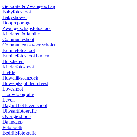
Geboorte & Zwangerschap
Babyfotoshoot
Babyshower
Doopreportage
Zwangerschapsfotoshoot
Kinderen & familie
Communieshoot
Communiemis voor scholen
Familiefotoshoot
Familiefotoshoot binnen
Huisdieren
Kinderfotoshoot
Liefde
Huwelijksaanzoek
Huwelijksjubileumfeest
Loveshoot
Trouwfotografie
Leven
Dag uit het leven shoot
Uitvaartfotografie
Overige shoots
Datingapp
Fotobooth
Bedrijfsfotografie