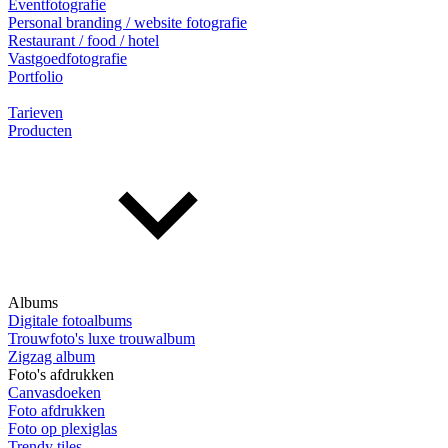
Eventfotografie
Personal branding / website fotografie
Restaurant / food / hotel
Vastgoedfotografie
Portfolio
Tarieven
Producten
Albums
Digitale fotoalbums
Trouwfoto's luxe trouwalbum
Zigzag album
Foto's afdrukken
Canvasdoeken
Foto afdrukken
Foto op plexiglas
Trendy tiles