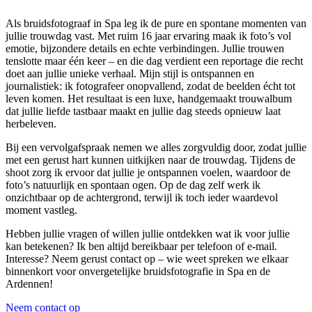
Als bruidsfotograaf in Spa leg ik de pure en spontane momenten van
jullie trouwdag vast. Met ruim 16 jaar ervaring maak ik foto’s vol
emotie, bijzondere details en echte verbindingen. Jullie trouwen
tenslotte maar één keer – en die dag verdient een reportage die recht
doet aan jullie unieke verhaal. Mijn stijl is ontspannen en
journalistiek: ik fotografeer onopvallend, zodat de beelden écht tot
leven komen. Het resultaat is een luxe, handgemaakt trouwalbum
dat jullie liefde tastbaar maakt en jullie dag steeds opnieuw laat
herbeleven.
Bij een vervolgafspraak nemen we alles zorgvuldig door, zodat jullie
met een gerust hart kunnen uitkijken naar de trouwdag. Tijdens de
shoot zorg ik ervoor dat jullie je ontspannen voelen, waardoor de
foto’s natuurlijk en spontaan ogen. Op de dag zelf werk ik
onzichtbaar op de achtergrond, terwijl ik toch ieder waardevol
moment vastleg.
Hebben jullie vragen of willen jullie ontdekken wat ik voor jullie
kan betekenen? Ik ben altijd bereikbaar per telefoon of e-mail.
Interesse? Neem gerust contact op – wie weet spreken we elkaar
binnenkort voor onvergetelijke bruidsfotografie in Spa en de
Ardennen!
Neem contact op