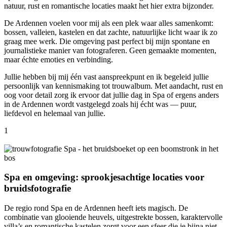
natuur, rust en romantische locaties maakt het hier extra bijzonder.
De Ardennen voelen voor mij als een plek waar alles samenkomt:
bossen, valleien, kastelen en dat zachte, natuurlijke licht waar ik zo
graag mee werk. Die omgeving past perfect bij mijn spontane en
journalistieke manier van fotograferen. Geen gemaakte momenten,
maar échte emoties en verbinding.
Jullie hebben bij mij één vast aanspreekpunt en ik begeleid jullie
persoonlijk van kennismaking tot trouwalbum. Met aandacht, rust en
oog voor detail zorg ik ervoor dat jullie dag in Spa of ergens anders
in de Ardennen wordt vastgelegd zoals hij écht was — puur,
liefdevol en helemaal van jullie.
1
Spa en omgeving: sprookjesachtige locaties voor
bruidsfotografie
De regio rond Spa en de Ardennen heeft iets magisch. De
combinatie van glooiende heuvels, uitgestrekte bossen, karaktervolle
villa’s en romantische kastelen zorgt voor een sfeer die je bijna niet