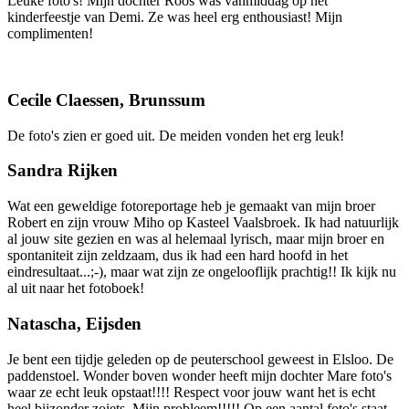
Leuke foto's! Mijn dochter Roos was vanmiddag op het
kinderfeestje van Demi. Ze was heel erg enthousiast! Mijn
complimenten!
Cecile Claessen, Brunssum
De foto's zien er goed uit. De meiden vonden het erg leuk!
Sandra Rijken
Wat een geweldige fotoreportage heb je gemaakt van mijn broer
Robert en zijn vrouw Miho op Kasteel Vaalsbroek. Ik had natuurlijk
al jouw site gezien en was al helemaal lyrisch, maar mijn broer en
spontaniteit zijn zeldzaam, dus ik had een hard hoofd in het
eindresultaat...;-), maar wat zijn ze ongelooflijk prachtig!! Ik kijk nu
al uit naar het fotoboek!
Natascha, Eijsden
Je bent een tijdje geleden op de peuterschool geweest in Elsloo. De
paddenstoel. Wonder boven wonder heeft mijn dochter Mare foto's
waar ze echt leuk opstaat!!!! Respect voor jouw want het is echt
heel bijzonder zoiets. Mijn probleem!!!!! Op een aantal foto's staat