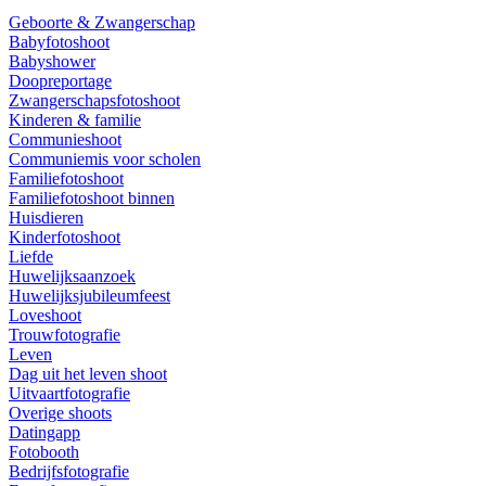
Geboorte & Zwangerschap
Babyfotoshoot
Babyshower
Doopreportage
Zwangerschapsfotoshoot
Kinderen & familie
Communieshoot
Communiemis voor scholen
Familiefotoshoot
Familiefotoshoot binnen
Huisdieren
Kinderfotoshoot
Liefde
Huwelijksaanzoek
Huwelijksjubileumfeest
Loveshoot
Trouwfotografie
Leven
Dag uit het leven shoot
Uitvaartfotografie
Overige shoots
Datingapp
Fotobooth
Bedrijfsfotografie