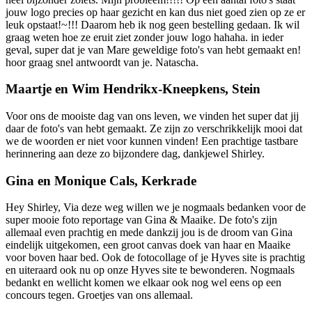
jouw logo precies op haar gezicht en kan dus niet goed zien op ze er
leuk opstaat!~!!! Daarom heb ik nog geen bestelling gedaan. Ik wil
graag weten hoe ze eruit ziet zonder jouw logo hahaha. in ieder
geval, super dat je van Mare geweldige foto's van hebt gemaakt en!
hoor graag snel antwoordt van je. Natascha.
Maartje en Wim Hendrikx-Kneepkens, Stein
Voor ons de mooiste dag van ons leven, we vinden het super dat jij
daar de foto's van hebt gemaakt. Ze zijn zo verschrikkelijk mooi dat
we de woorden er niet voor kunnen vinden! Een prachtige tastbare
herinnering aan deze zo bijzondere dag, dankjewel Shirley.
Gina en Monique Cals, Kerkrade
Hey Shirley, Via deze weg willen we je nogmaals bedanken voor de
super mooie foto reportage van Gina & Maaike. De foto's zijn
allemaal even prachtig en mede dankzij jou is de droom van Gina
eindelijk uitgekomen, een groot canvas doek van haar en Maaike
voor boven haar bed. Ook de fotocollage of je Hyves site is prachtig
en uiteraard ook nu op onze Hyves site te bewonderen. Nogmaals
bedankt en wellicht komen we elkaar ook nog wel eens op een
concours tegen. Groetjes van ons allemaal.