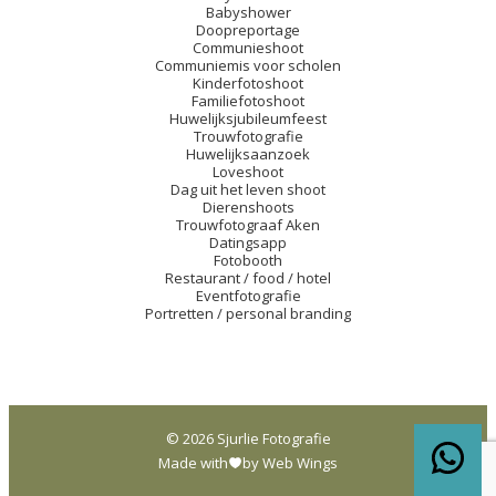
Babyshower
Doopreportage
Communieshoot
Communiemis voor scholen
Kinderfotoshoot
Familiefotoshoot
Huwelijksjubileumfeest
Trouwfotografie
Huwelijksaanzoek
Loveshoot
Dag uit het leven shoot
Dierenshoots
Trouwfotograaf Aken
Datingsapp
Fotobooth
Restaurant / food / hotel
Eventfotografie
Portretten / personal branding
© 2026 Sjurlie Fotografie
Made with
by Web Wings