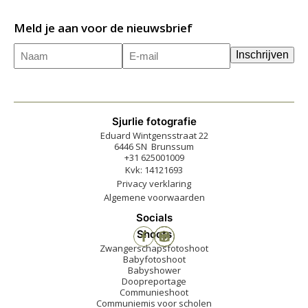
Meld je aan voor de nieuwsbrief
Naam
E-
(Vereist)
Inschrijven
mailadres
(Vereist)
Sjurlie fotografie
Eduard Wintgensstraat 22
6446 SN Brunssum
+31 625001009
Kvk: 14121693
Privacy verklaring
Algemene voorwaarden
Socials
Shoots
Zwangerschapsfotoshoot
Babyfotoshoot
Babyshower
Doopreportage
Communieshoot
Communiemis voor scholen