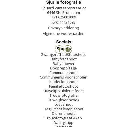
Sjurlie fotografie
Eduard Wintgensstraat 22
6446 SN Brunssum
+31 625001009
Kvk: 14121693
Privacy verklaring
Algemene voorwaarden
Socials
Shoots
Zwangerschapsfotoshoot
Babyfotoshoot
Babyshower
Doopreportage
Communieshoot
Communiemis voor scholen
Kinderfotoshoot
Familiefotoshoot
Huwelijksjubileumfeest
Trouwfotografie
Huwelijksaanzoek
Loveshoot
Dag uit het leven shoot
Dierenshoots
Trouwfotograaf Aken
Datingsapp
Fotobooth