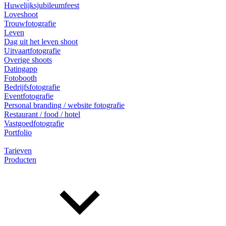
Huwelijksjubileumfeest
Loveshoot
Trouwfotografie
Leven
Dag uit het leven shoot
Uitvaartfotografie
Overige shoots
Datingapp
Fotobooth
Bedrijfsfotografie
Eventfotografie
Personal branding / website fotografie
Restaurant / food / hotel
Vastgoedfotografie
Portfolio
Tarieven
Producten