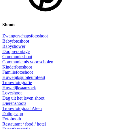
Shoots
Zwangerschapsfotoshoot
Babyfotoshoot
Babyshower
Doopreportage
Communieshoot
Communiemis voor scholen
Kinderfotoshoot
Familiefotoshoot
Huwelijksjubileumfeest
Trouwfotografie
Huwelijksaanzoek
Loveshoot
Dag uit het leven shoot
Dierenshoots
Trouwfotograaf Aken
Datingsapp
Fotobooth
Restaurant / food / hotel