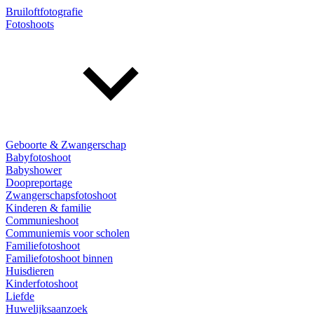
Bruiloftfotografie
Fotoshoots
Geboorte & Zwangerschap
Babyfotoshoot
Babyshower
Doopreportage
Zwangerschapsfotoshoot
Kinderen & familie
Communieshoot
Communiemis voor scholen
Familiefotoshoot
Familiefotoshoot binnen
Huisdieren
Kinderfotoshoot
Liefde
Huwelijksaanzoek