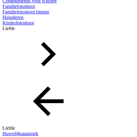
Communiemis voor scholen
Familiefotoshoot
Familiefotoshoot binnen
Huisdieren
Kinderfotoshoot
Liefde
Liefde
Huwelijksaanzoek