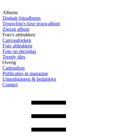
Albums
Digitale fotoalbums
Trouwfoto's luxe trouwalbum
Zigzag album
Foto's afdrukken
Canvasdoeken
Foto afdrukken
Foto op plexiglas
Trendy tiles
Overig
Cadeaubon
Publicaties in magazine
Uitnodigingen & bedankjes
Contact