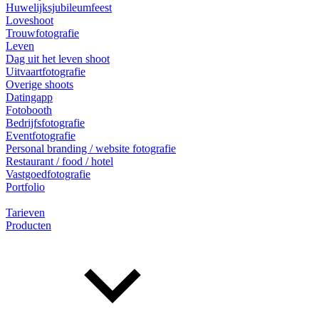
Huwelijksjubileumfeest
Loveshoot
Trouwfotografie
Leven
Dag uit het leven shoot
Uitvaartfotografie
Overige shoots
Datingapp
Fotobooth
Bedrijfsfotografie
Eventfotografie
Personal branding / website fotografie
Restaurant / food / hotel
Vastgoedfotografie
Portfolio
Tarieven
Producten