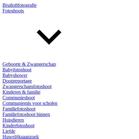
Bruiloftfotografie
Fotoshoots
Geboorte & Zwangerschap
Babyfotoshoot
Babyshower
Doopreportage
Zwangerschapsfotoshoot
Kinderen & familie
Communieshoot
Communiemis voor scholen
Familiefotoshoot
Familiefotoshoot binnen
Huisdieren
Kinderfotoshoot
Liefde
Huwelijksaanzoek