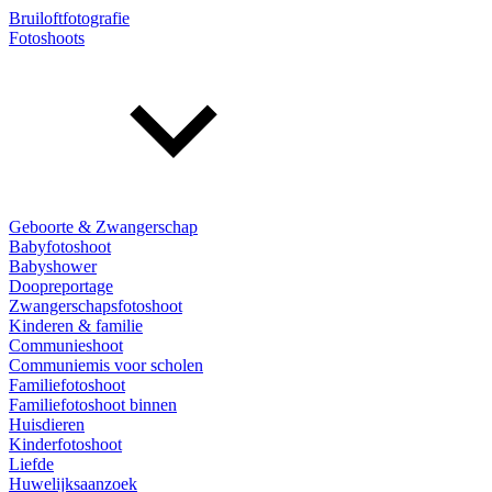
Bruiloftfotografie
Fotoshoots
Geboorte & Zwangerschap
Babyfotoshoot
Babyshower
Doopreportage
Zwangerschapsfotoshoot
Kinderen & familie
Communieshoot
Communiemis voor scholen
Familiefotoshoot
Familiefotoshoot binnen
Huisdieren
Kinderfotoshoot
Liefde
Huwelijksaanzoek