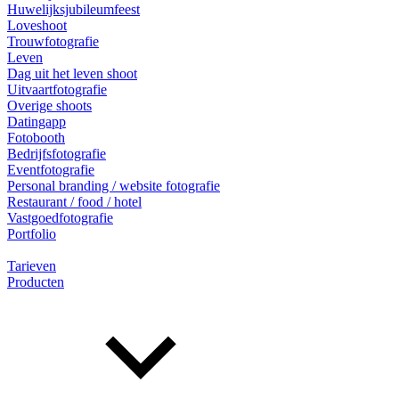
Huwelijksjubileumfeest
Loveshoot
Trouwfotografie
Leven
Dag uit het leven shoot
Uitvaartfotografie
Overige shoots
Datingapp
Fotobooth
Bedrijfsfotografie
Eventfotografie
Personal branding / website fotografie
Restaurant / food / hotel
Vastgoedfotografie
Portfolio
Tarieven
Producten