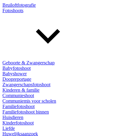
Bruiloftfotografie
Fotoshoots
Geboorte & Zwangerschap
Babyfotoshoot
Babyshower
Doopreportage
Zwangerschapsfotoshoot
Kinderen & familie
Communieshoot
Communiemis voor scholen
Familiefotoshoot
Familiefotoshoot binnen
Huisdieren
Kinderfotoshoot
Liefde
Huwelijksaanzoek