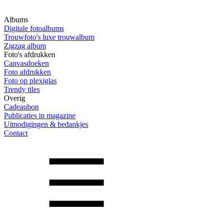
Albums
Digitale fotoalbums
Trouwfoto's luxe trouwalbum
Zigzag album
Foto's afdrukken
Canvasdoeken
Foto afdrukken
Foto op plexiglas
Trendy tiles
Overig
Cadeaubon
Publicaties in magazine
Uitnodigingen & bedankjes
Contact