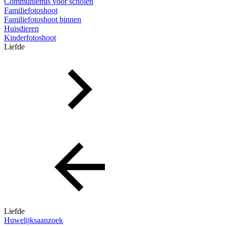
Communiemis voor scholen
Familiefotoshoot
Familiefotoshoot binnen
Huisdieren
Kinderfotoshoot
Liefde
Liefde
Huwelijksaanzoek