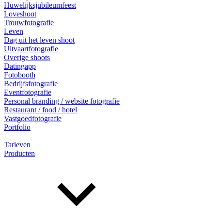
Huwelijksjubileumfeest
Loveshoot
Trouwfotografie
Leven
Dag uit het leven shoot
Uitvaartfotografie
Overige shoots
Datingapp
Fotobooth
Bedrijfsfotografie
Eventfotografie
Personal branding / website fotografie
Restaurant / food / hotel
Vastgoedfotografie
Portfolio
Tarieven
Producten