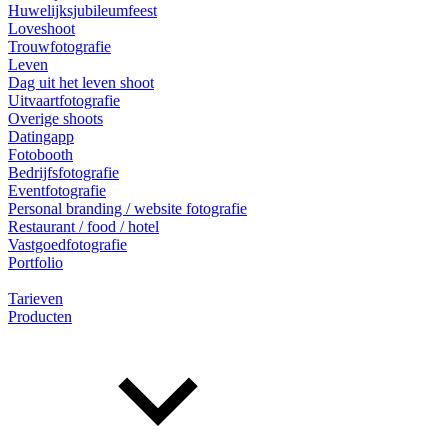
Huwelijksjubileumfeest
Loveshoot
Trouwfotografie
Leven
Dag uit het leven shoot
Uitvaartfotografie
Overige shoots
Datingapp
Fotobooth
Bedrijfsfotografie
Eventfotografie
Personal branding / website fotografie
Restaurant / food / hotel
Vastgoedfotografie
Portfolio
Tarieven
Producten