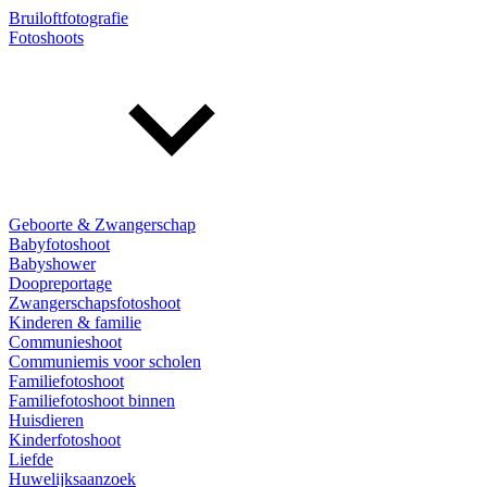
Bruiloftfotografie
Fotoshoots
Geboorte & Zwangerschap
Babyfotoshoot
Babyshower
Doopreportage
Zwangerschapsfotoshoot
Kinderen & familie
Communieshoot
Communiemis voor scholen
Familiefotoshoot
Familiefotoshoot binnen
Huisdieren
Kinderfotoshoot
Liefde
Huwelijksaanzoek