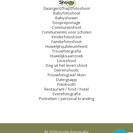
Shoots
Zwangerschapsfotoshoot
Babyfotoshoot
Babyshower
Doopreportage
Communieshoot
Communiemis voor scholen
Kinderfotoshoot
Familiefotoshoot
Huwelijksjubileumfeest
Trouwfotografie
Huwelijksaanzoek
Loveshoot
Dag uit het leven shoot
Dierenshoots
Trouwfotograaf Aken
Datingsapp
Fotobooth
Restaurant / food / hotel
Eventfotografie
Portretten / personal branding
© 2026 Sjurlie Fotografie