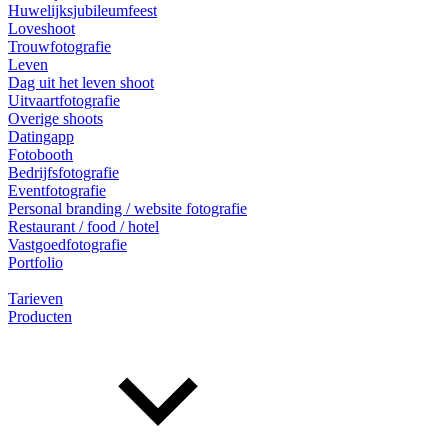
Huwelijksjubileumfeest
Loveshoot
Trouwfotografie
Leven
Dag uit het leven shoot
Uitvaartfotografie
Overige shoots
Datingapp
Fotobooth
Bedrijfsfotografie
Eventfotografie
Personal branding / website fotografie
Restaurant / food / hotel
Vastgoedfotografie
Portfolio
Tarieven
Producten