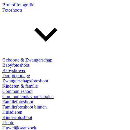
Bruiloftfotografie
Fotoshoots
Geboorte & Zwangerschap
Babyfotoshoot
Babyshower
Doopreportage
Zwangerschapsfotoshoot
Kinderen & familie
Communieshoot
Communiemis voor scholen
Familiefotoshoot
Familiefotoshoot binnen
Huisdieren
Kinderfotoshoot
Liefde
Huwelijksaanzoek