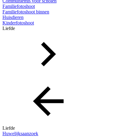
Communiemis voor scholen
Familiefotoshoot
Familiefotoshoot binnen
Huisdieren
Kinderfotoshoot
Liefde
Liefde
Huwelijksaanzoek