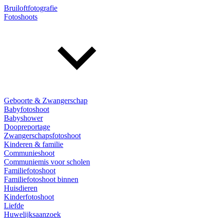
Bruiloftfotografie
Fotoshoots
Geboorte & Zwangerschap
Babyfotoshoot
Babyshower
Doopreportage
Zwangerschapsfotoshoot
Kinderen & familie
Communieshoot
Communiemis voor scholen
Familiefotoshoot
Familiefotoshoot binnen
Huisdieren
Kinderfotoshoot
Liefde
Huwelijksaanzoek