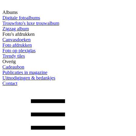
Albums
Digitale fotoalbums
Trouwfoto's luxe trouwalbum
Zigzag album
Foto's afdrukken
Canvasdoeken
Foto afdrukken
Foto op plexiglas
Trendy tiles
Overig
Cadeaubon
Publicaties in magazine
Uitnodigingen & bedankjes
Contact