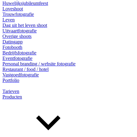
Huwelijksjubileumfeest
Loveshoot
Trouwfotografie
Leven
Dag uit het leven shoot
Uitvaartfotografie
Overige shoots
Datingapp
Fotobooth
Bedrijfsfotografie
Eventfotografie
Personal branding / website fotografie
Restaurant / food / hotel
Vastgoedfotografie
Portfolio
Tarieven
Producten