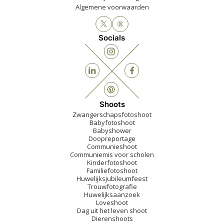
Algemene voorwaarden
Socials
Shoots
Zwangerschapsfotoshoot
Babyfotoshoot
Babyshower
Doopreportage
Communieshoot
Communiemis voor scholen
Kinderfotoshoot
Familiefotoshoot
Huwelijksjubileumfeest
Trouwfotografie
Huwelijksaanzoek
Loveshoot
Dag uit het leven shoot
Dierenshoots