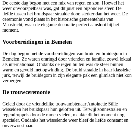
De eerste dag begon met een mix van regen en zon. Hoewel het
weer onvoorspelbaar was, gaf dit juist een bijzondere sfeer. De
liefde tussen het bruidspaar straalde door, sterker dan het weer. De
ceremonie vond plaats in het historische gemeentehuis van
Maastricht, waar de elegante decoratie perfect aansloot bij het
moment.
Voorbereidingen in Bemelen
De dag begon met de voorbereidingen van bruid en bruidegom in
Bemelen. Ze waren omringd door vrienden en familie, zowel lokaal
als internationaal. Ondanks de regen buiten was de sfeer binnen
warm en gevuld met opwinding. De bruid straalde in haar klassieke
jurk, terwijl de bruidegom in zijn elegante pak een glimlach niet kon
verbergen.
De trouwceremonie
Geleid door de vriendelijke trouwambtenaar Antoinette Stille
wisselden het bruidspaar hun geloften uit. Terwijl zonnestralen en
regendruppels door de ramen vielen, maakte dit het moment nog
specialer. Ondanks het wisselende weer bleef de liefde constant en
onverwoestbaar.