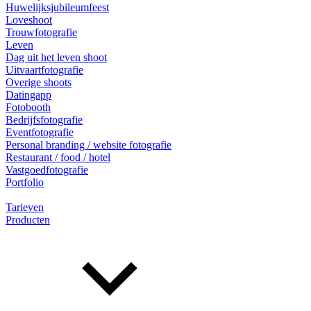
Huwelijksjubileumfeest
Loveshoot
Trouwfotografie
Leven
Dag uit het leven shoot
Uitvaartfotografie
Overige shoots
Datingapp
Fotobooth
Bedrijfsfotografie
Eventfotografie
Personal branding / website fotografie
Restaurant / food / hotel
Vastgoedfotografie
Portfolio
Tarieven
Producten