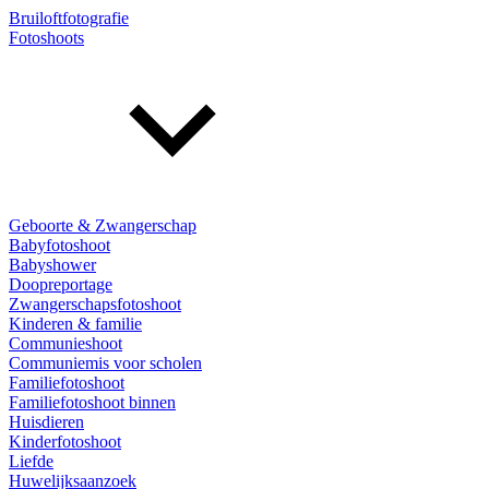
Bruiloftfotografie
Fotoshoots
Geboorte & Zwangerschap
Babyfotoshoot
Babyshower
Doopreportage
Zwangerschapsfotoshoot
Kinderen & familie
Communieshoot
Communiemis voor scholen
Familiefotoshoot
Familiefotoshoot binnen
Huisdieren
Kinderfotoshoot
Liefde
Huwelijksaanzoek