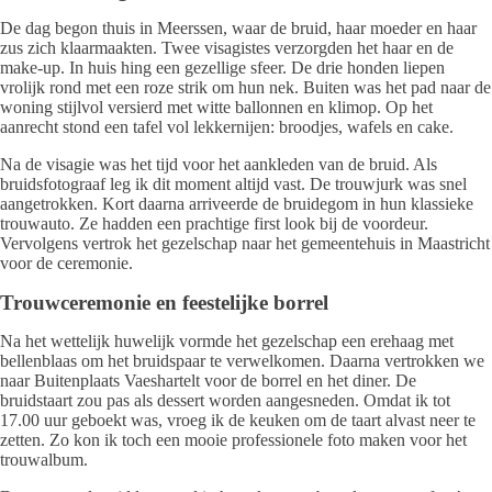
De dag begon thuis in Meerssen, waar de bruid, haar moeder en haar
zus zich klaarmaakten. Twee visagistes verzorgden het haar en de
make-up. In huis hing een gezellige sfeer. De drie honden liepen
vrolijk rond met een roze strik om hun nek. Buiten was het pad naar de
woning stijlvol versierd met witte ballonnen en klimop. Op het
aanrecht stond een tafel vol lekkernijen: broodjes, wafels en cake.
Na de visagie was het tijd voor het aankleden van de bruid. Als
bruidsfotograaf leg ik dit moment altijd vast. De trouwjurk was snel
aangetrokken. Kort daarna arriveerde de bruidegom in hun klassieke
trouwauto. Ze hadden een prachtige first look bij de voordeur.
Vervolgens vertrok het gezelschap naar het gemeentehuis in Maastricht
voor de ceremonie.
Trouwceremonie en feestelijke borrel
Na het wettelijk huwelijk vormde het gezelschap een erehaag met
bellenblaas om het bruidspaar te verwelkomen. Daarna vertrokken we
naar Buitenplaats Vaeshartelt voor de borrel en het diner. De
bruidstaart zou pas als dessert worden aangesneden. Omdat ik tot
17.00 uur geboekt was, vroeg ik de keuken om de taart alvast neer te
zetten. Zo kon ik toch een mooie professionele foto maken voor het
trouwalbum.