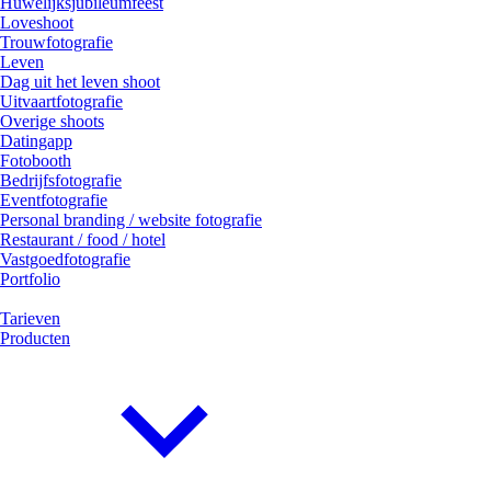
Huwelijksjubileumfeest
Loveshoot
Trouwfotografie
Leven
Dag uit het leven shoot
Uitvaartfotografie
Overige shoots
Datingapp
Fotobooth
Bedrijfsfotografie
Eventfotografie
Personal branding / website fotografie
Restaurant / food / hotel
Vastgoedfotografie
Portfolio
Tarieven
Producten