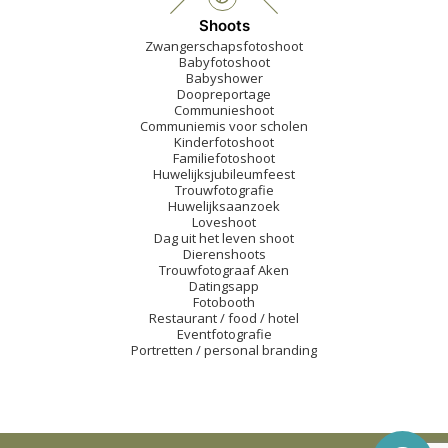
Shoots
Zwangerschapsfotoshoot
Babyfotoshoot
Babyshower
Doopreportage
Communieshoot
Communiemis voor scholen
Kinderfotoshoot
Familiefotoshoot
Huwelijksjubileumfeest
Trouwfotografie
Huwelijksaanzoek
Loveshoot
Dag uit het leven shoot
Dierenshoots
Trouwfotograaf Aken
Datingsapp
Fotobooth
Restaurant / food / hotel
Eventfotografie
Portretten / personal branding